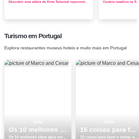
Descobrir esta aldeia do Xisto Talasmal representa mergulhar no mundo mágico da Serra da Lousã e embrenhar-se numa vegetaçã...
Turismo em Portugal
Explora restaurantes museus hoteis e muito mais em Portugal
Visita
Visita
Os 10 melhores sitios para ver e visitar em Portalegre
15 coisas para fazer e visitar no inverno em SetÃºbal
Os 10 melhores sitios para ver e visitar em Portalegre
15 coisas para fazer e visitar no inverno em SetÃºbal