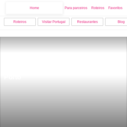
Home
Home
Para parceiros
Roteiros
Favoritos
Roteiros
Visitar Portugal
Restaurantes
Blog
20 Melhores Coisas para fazer no 
Porto 