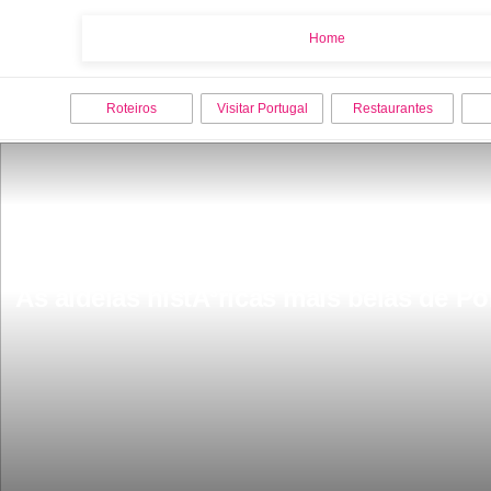
Home
Home
Roteiros
Visitar Portugal
Restaurantes
As aldeias histÃ³ricas mais belas de P