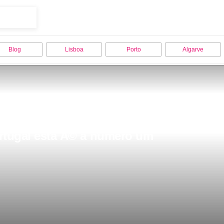
Blog
Lisboa
Porto
Algarve
ortugal esta Ã© a numero um 